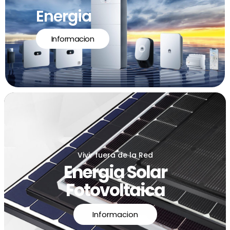
Energia
Informacion
Vivir fuera de la Red
Energia Solar
Fotovoltaica
Informacion